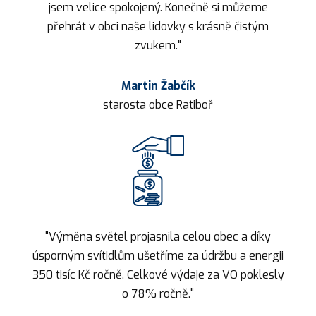
jsem velice spokojený. Konečně si můžeme
přehrát v obci naše lidovky s krásně čistým
zvukem."
Martin Žabčík
starosta obce Ratiboř
"Výměna světel projasnila celou obec a díky
úsporným svítidlům ušetříme za údržbu a energii
350 tisíc Kč ročně. Celkové výdaje za VO poklesly
o 78% ročně."