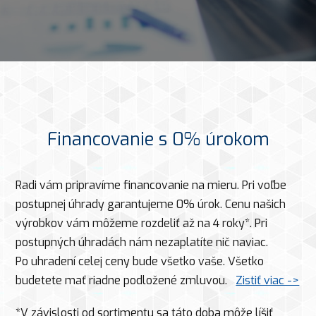
Financovanie s 0% úrokom
Radi vám pripravíme financovanie na mieru. Pri voľbe
postupnej úhrady garantujeme 0% úrok. Cenu našich
výrobkov vám môžeme rozdeliť až na 4 roky*. Pri
postupných úhradách nám nezaplatíte nič naviac.
Po uhradení celej ceny bude všetko vaše. Všetko
budetete mať riadne podložené zmluvou.
Zistiť viac ->
*V závislosti od sortimentu sa táto doba môže líšiť